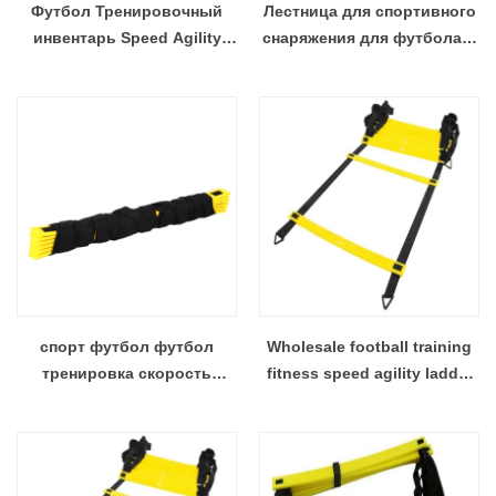
Футбол Тренировочный
Лестница для спортивного
инвентарь Speed ​​Agility
снаряжения для футбола и
Ladder
футболиста
спорт футбол футбол
Wholesale football training
тренировка скорость
fitness speed agility ladder
ловкость лестница
from China manufacturer