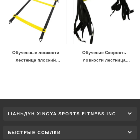
Обученные ловкости
Обучение Скорость
лестница плоский
ловкости лестница
регулируемая скорость
прочность футбол футбол
ловкости лестница с
обучение лестница Ourdoor
бесплатные снести мешок
обучение Фитнес
лучших скорость обучения
оборудование
лестница для футбол
футбол ловкости обучения
ШАНЬДУН XINGYA SPORTS FITNESS INC
БЫСТРЫЕ ССЫЛКИ