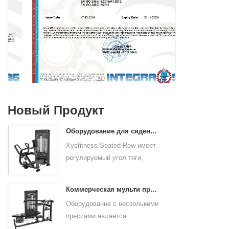
Новый Продукт
Оборудование для сидения коммерческое вертикальное ряд с материковой фабрики Китая
Xysfitness Seated Row имеет
регулируемый угол тяги,
чтобы соответствовать длине
руки пользователя и
Коммерческая мульти пресс -машинная фабрика напрямую цена продажи
предпочтения. Угловые
Оборудование с несколькими
многочисленные ручки для
прессами является
сцепления и негабаритные
окончательным решением