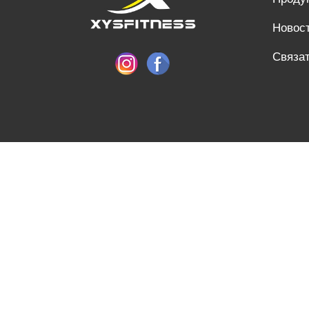
Новос
Связат
SHANDONG XINGYA SPORTS FITNESS INC, электронная почта