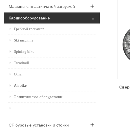
Машины с пластинчатой ​​загрузкой
Кардиооборудование
Гребной тренажер
Ski machine
Spining bike
Treadmill
Other
Air bike
Свер
Эллиптическое оборудование
CF буровые установки и стойки