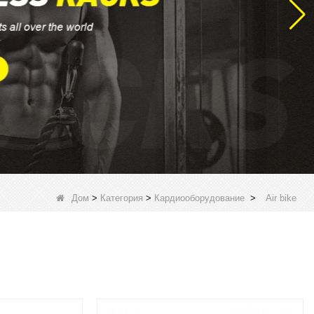
Дом
>
Категория
>
Кардиооборудование
>
Air bike