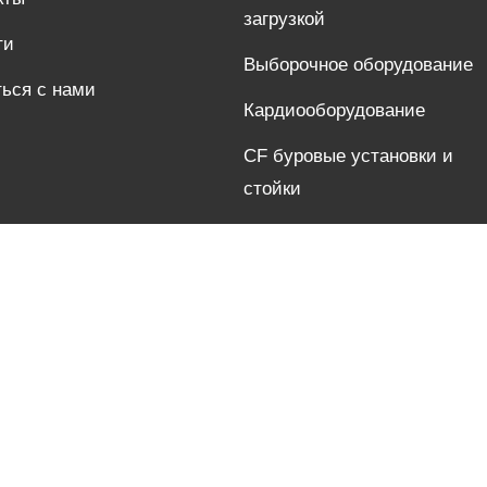
загрузкой
ти
Выборочное оборудование
ься с нами
Кардиооборудование
CF буровые установки и
стойки
Гимнастика
Силовая тренировка
Ссылки :
Качество текста видео штанги бар
: info@xysfitness.cn, тел: 86 6358245817, факс: 86 6358245816