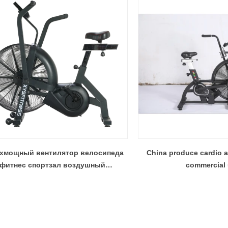
хмощный вентилятор велосипеда
China produce cardio ai
фитнес спортзал воздушный
commercial
велосипедный завод из Китая