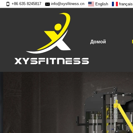
+86 635 8245817
info@xysfitness.cn
English
français
Домой