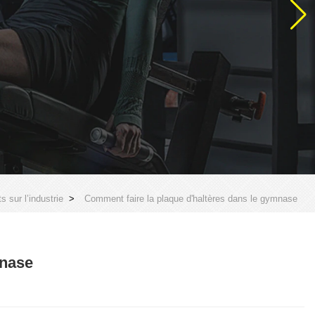
 sur l’industrie
>
Comment faire la plaque d'haltères dans le gymnase
mnase