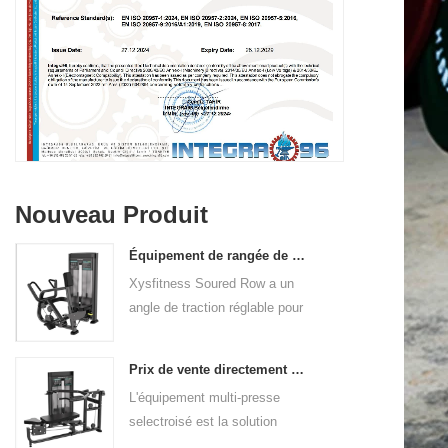
Nouveau Produit
Équipement de rangée de place Row verticale commerciale de Chine Usine continentale
Xysfitness Soured Row a un
angle de traction réglable pour
s'adapter à la longueur du bras
utilisateur et à la préférence de
Prix de vente directement de machine à presse commerciale commerciale
l'exercice. Les poignées de
L'équipement multi-presse
poignée multiples inclinées et
selectroisé est la solution
les repos du pied
ultime pour renforcer votre