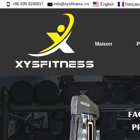
+86 635 8245817
info@xysfitness.cn
English
français
Maison
P