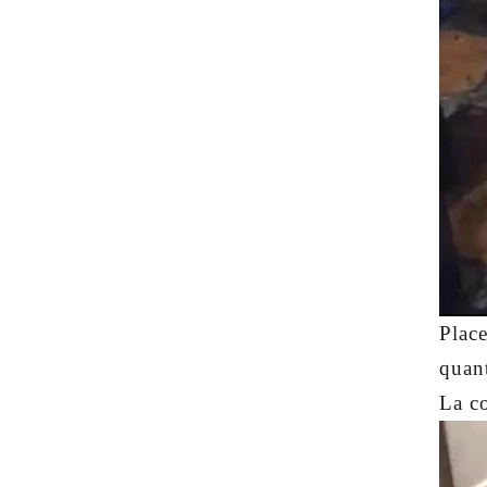
Place
quant
La co