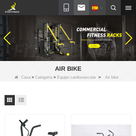
AIR BIKE
>
>
>
Casa
Categoría
Equipo cardiovascular
Air bike