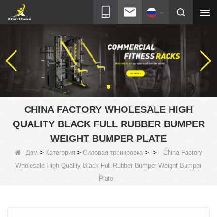
CHINA FACTORY WHOLESALE HIGH
QUALITY BLACK FULL RUBBER BUMPER
WEIGHT BUMPER PLATE
>
>
>
>
Дом
Категория
Силовая тренировка
China Factory
Wholesale High Quality Black Full Rubber Bumper Weight Bumper
Plate