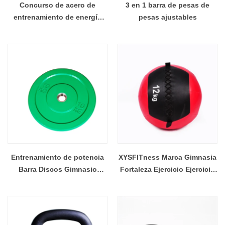
Concurso de acero de
3 en 1 barra de pesas de
entrenamiento de energía
pesas ajustables
Kettlebell para competencia
de primer grado
Entrenamiento de potencia
XYSFITness Marca Gimnasia
Barra Discos Gimnasio
Fortaleza Ejercicio Ejercicio
Fitness Negro
PU Medicina Bola de pared
Levantamiento de pesas de
Bola
goma de pesas