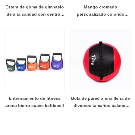
Estera de goma de gimnasio
Mango cromado
de alta calidad con centros
personalizado colorido
de club de fitness de precio
Kettlebell recubierto de PU
barato de 10 mm personalice
espesas alfombrillas de
gimnasia pisos de goma
Entrenamiento de fitness
Bola de pared arena llena de
arena hierro suave kettlebell
diversos tamaños balance
de pared de entrenamiento
de equilibrio