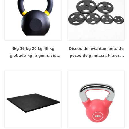
4kg 16 kg 20 kg 48 kg
Discos de levantamiento de
grabado kg lb gimnasio
pesas de gimnasia Fitness
Kettlebell Peso Fitness de
de hierro fundido 5-45 lb
yoga personalización de
0.25 kg placas de pesas de
hierro de fundición Bell
parachoques
electroplacados