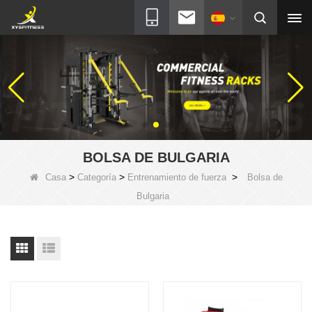
BOLSA DE BULGARIA
>
>
>
Casa
Categoría
Entrenamiento de fuerza
Bolsa de
Bulgaria