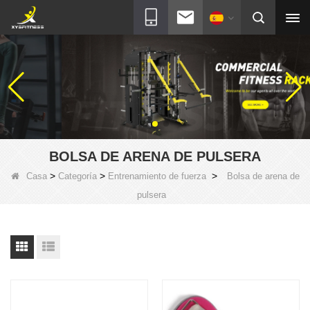
BOLSA DE ARENA DE PULSERA
>
>
>
Casa
Categoría
Entrenamiento de fuerza
Bolsa de arena de
pulsera