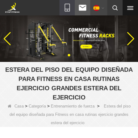
ESTERA DEL PISO DEL EQUIPO DISEÑADA
PARA FITNESS EN CASA RUTINAS
EJERCICIO GRANDES ESTERA DEL
EJERCICIO
>
>
>
Casa
Categoría
Entrenamiento de fuerza
Estera del piso
del equipo diseñada para Fitness en casa rutinas ejercicio grandes
estera del ejercicio