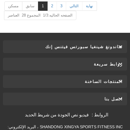
نهاية
التالي
3
2
1
سابق
مسكن
الصفحه الحاليه:1/3 المجموع 28 العناصر
شاندونغ شينغيا سبورتس فيتنس إنك
روابط سريعة
المنتجات الساخنة
اتصل بنا
الروابط :
فيديو نص الجودة من شريط الحديد
SHANDONG XINGYA SPORTS FITNESS INC ، البريد الإلكتروني: