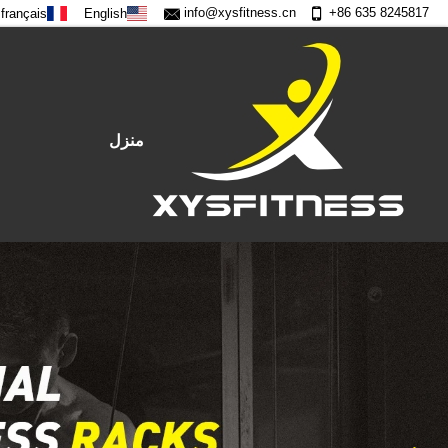
info@xysfitness.cn
+86 635 8245817
français
English
منزل