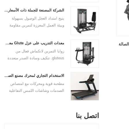
من المستخدمين بشكل مريح.
متعددة الاستخدامات لاستهداف
الشركة المصنعة للجملة ذات الأسعار الجملة تمديد العجل التجاري الثقيل
مجموعات العضلات المتعددة ، وهي
يتيح امتداد العجل الوصول بسهولة
مثالية للعمل في الصدر السفلي ،
وبيئة العمل المعززة لتمرين مقاومة
والغنية المتوسطة ، والصدر العلوي ،
مستهدف بدقة لعضلات العجل. توفر
والكتفين. من خلال تصميمها المريح
منصة القدم المنحنية حتى المقاومة
والإعدادات القابلة للتعديل ، يضمن هذا
معدات التدريب على عزل Glute معدات الصين
الصالة
على كلا القدمين وتعمل كأساس
الجهاز المتعدد الضغط تجربة تمرين
زوايا التمرين لانكماش فعال من
مستقر طوال النطاق الكامل للحركة.
سلسة وفعالة لجميع المستخدمين.
gluteus. تتكيف وسادة الصدر متعددة
القابلة للتكيف مع المستخدمين من
جميع الأحجام. توفر لوحة القدم الكبيرة
الاستخدام التجاري لمحرك مصنع الصين
الاستقرار الكافي.
مطحنة قوية ومحركات مع امتصاص
الصدمات وشاشات اللمس التفاعلية
وبرامج التدريب المتعددة. مناسبة
للصالات الرياضية والأندية ذات الحركة
العالية.
اتصل بنا