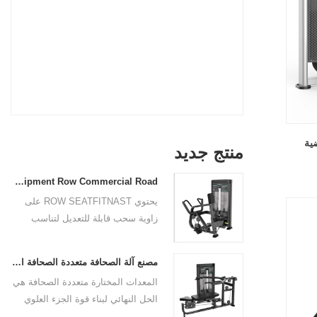
ية
منتج جديد
Sitting Row Equipment Row Commercial Road من China Mainland Factory
يحتوي ROW SEATFITNAST على
زاوية سحب قابلة للتعديل لتناسب
طول ذراع المستخدم وتفضيلات
التمرين. الزاوية متعددة المقابض
مصنع آلة الصحافة متعددة الصحافة التجارية مباشرة سعر البيع
والمساند كبيرة الحجم تمنح المستخدم
المعدات المختارة متعددة الصحافة هي
التحكم المضافة. لوحة المقعد قابلة
الحل النهائي لبناء قوة الجزء العلوي
للتعديل أيضًا لاستيعاب مجموعة واسعة
من الجسم. تم تصميم هذه الآلة