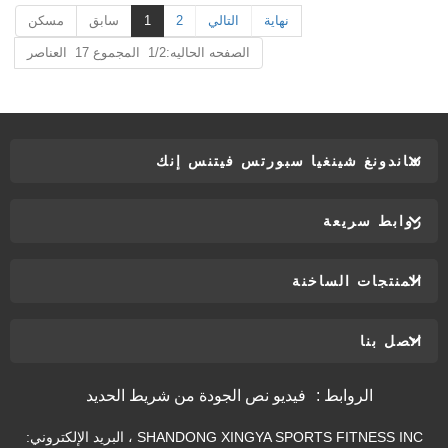
نهاية
التالي
2
1
سابق
مسكن
الصفحه الحاليه:1/2 المجموع 17 العناصر
شاندونغ شينغيا سبورتس فيتنس إنك
روابط سريعة
المنتجات الساخنة
اتصل بنا
الروابط :
فيديو نص الجودة من شريط الحديد
SHANDONG XINGYA SPORTS FITNESS INC ، البريد الإلكتروني: