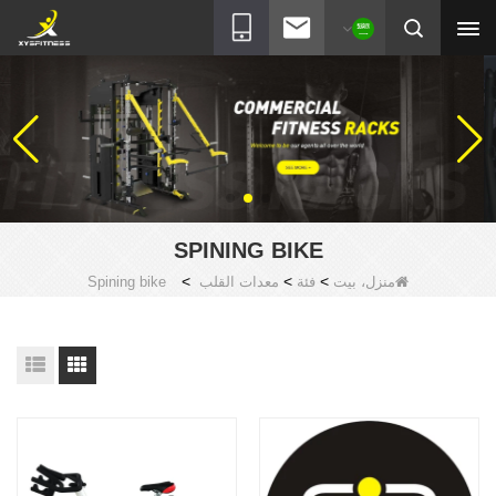
SPINING BIKE
>
>
>
منزل، بيت
فئة
معدات القلب
Spining bike