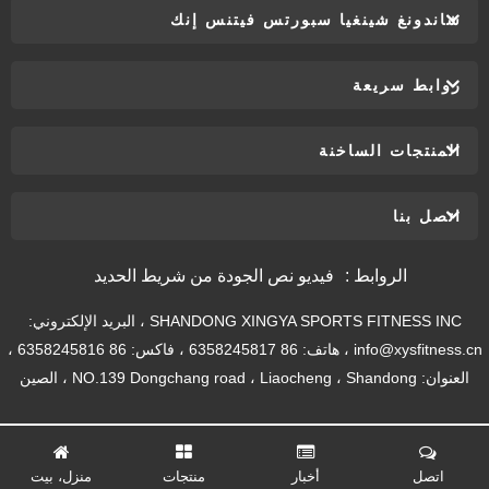
شاندونغ شينغيا سبورتس فيتنس إنك
روابط سريعة
المنتجات الساخنة
اتصل بنا
الروابط :
فيديو نص الجودة من شريط الحديد
SHANDONG XINGYA SPORTS FITNESS INC ، البريد الإلكتروني:
info@xysfitness.cn ، هاتف: 86 6358245817 ، فاكس: 86 6358245816 ،
العنوان: NO.139 Dongchang road ، Liaocheng ، Shandong ، الصين
اتصل
أخبار
منتجات
منزل، بيت